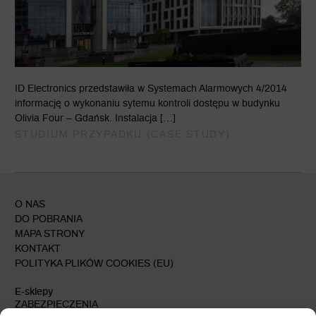
ID Electronics przedstawiła w Systemach Alarmowych 4/2014
informację o wykonaniu sytemu kontroli dostępu w budynku
Olivia Four – Gdańsk. Instalacja […]
STUDIUM PRZYPADKU (CASE STUDY)
O NAS
DO POBRANIA
MAPA STRONY
KONTAKT
POLITYKA PLIKÓW COOKIES (EU)
E-sklepy
ZABEZPIECZENIA