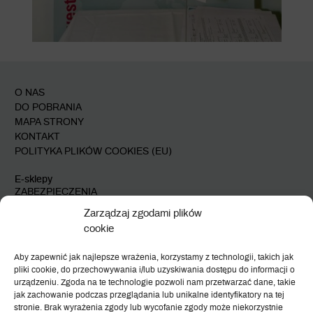
O NAS
DO POBRANIA
MAPA STRONY
KONTAKT
POLITYKA PLIKÓW COOKIES (EU)
E-sklepy
ZABEZPIECZENIA
AUTOMATYKA
Zarządzaj zgodami plików
cookie
Przy Bażantarni 11
Aby zapewnić jak najlepsze wrażenia, korzystamy z technologii, takich jak
02-793 Warszawa
pliki cookie, do przechowywania i/lub uzyskiwania dostępu do informacji o
tel: +48 22 649 60 95
urządzeniu. Zgoda na te technologie pozwoli nam przetwarzać dane, takie
fax: +48 22 649 61 00
jak zachowanie podczas przeglądania lub unikalne identyfikatory na tej
system(at)ide.com.pl
stronie. Brak wyrażenia zgody lub wycofanie zgody może niekorzystnie