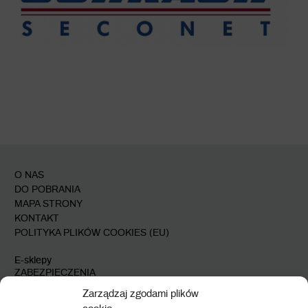
O NAS
DO POBRANIA
MAPA STRONY
KONTAKT
POLITYKA PLIKÓW COOKIES (EU)
E-sklepy
ZABEZPIECZENIA
AUTOMATYKA
Zarządzaj zgodami plików