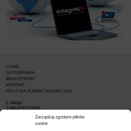
O NAS
DO POBRANIA
MAPA STRONY
KONTAKT
POLITYKA PLIKÓW COOKIES (EU)
E-sklepy
ZABEZPIECZENIA
AUTOMATYKA
Zarządzaj zgodami plików
cookie
Przy Bażantarni 11